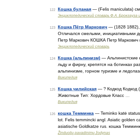
Кошка буланая
— (Felis maniculata) см
122
Энциклопедический словарь Ф.А. Брокгауза 
Кошка Пётр Маркович
— (1828 1882),
123
Отличался смелыми, инициативными де
Петр Маркович КОШКА Петр Маркович (
Энциклопедический словарь
Кошка (альпинизм)
— Альпинистские 
124
льду и фирну, крепятся на ботинках р
альпинизме, горном туризме и ледола
Википедия
Кошка чилийская
— ? Кодкод Кодкод (
125
Животные Тип: Хордовые Класс …
Википедия
кошка Темминка
— Teminko katė statusas
126
lot. Felis temmincki angl. Asiatic golden 
asiatische Goldkatze rus. кошка Темминк
Žinduolių pavadinimų žodynas