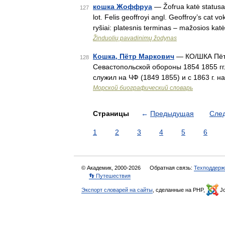
кошка Жоффруа
— Žofrua katė statusas
127
lot. Felis geoffroyi angl. Geoffroy’s cat
ryšiai: platesnis terminas – mažosios kat
Žinduolių pavadinimų žodynas
Кошка, Пётр Маркович
— КО/ШКА Пётр
128
Севастопольской обороны 1854 1855 гг.,
служил на ЧФ (1849 1855) и с 1863 г.
Морской биографический словарь
Страницы
←
Предыдущая
Сле
1
2
3
4
5
6
© Академик, 2000-2026
Обратная связь:
Техподдерж
👣 Путешествия
Экспорт словарей на сайты
, сделанные на PHP,
Jo