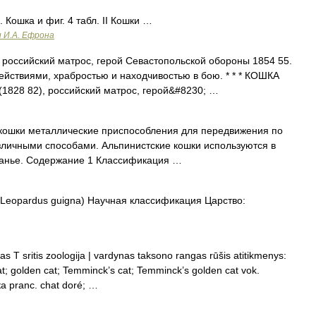
. Кошка и фиг. 4 табл. II Кошки …
и И.А. Ефрона
 российский матрос, герой Севастопольской обороны 1854 55.
йствиями, храбростью и находчивостью в бою. * * * КОШКА
1828 82), российский матрос, герой&#8230; …
кошки металлические приспособления для передвижения по
азличными способами. Альпинистские кошки используются в
занье. Содержание 1 Классификация …
Leopardus guigna) Научная классификация Царство:
 T sritis zoologija | vardynas taksono rangas rūšis atitikmenys:
cat; golden cat; Temminck’s cat; Temminck’s golden cat vok.
а pranc. chat doré; …