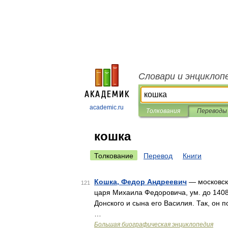
Словари и энциклоп
academic.ru
Толкования
Переводы
кошка
Толкование
Перевод
Книги
Кошка, Федор Андреевич
— московски
121
царя Михаила Федоровича, ум. до 1408 
Донского и сына его Василия. Так, он 
…
Большая биографическая энциклопедия