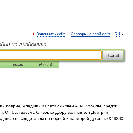
Запомнить сайт
Словарь на свой сайт
RU
едии на Академике
Найти!
Книги
Игры ⚽
й боярин, младший из пяти сыновей А. И. Кобылы, предок
г. Он был весьма близок ко двору вел. князей Дмитрия
подписался свидетелем на первой и на второй духовных&#8230;