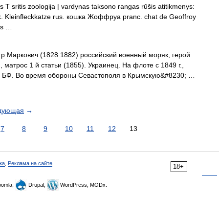
 T sritis zoologija | vardynas taksono rangas rūšis atitikmenys:
 vok. Kleinfleckkatze rus. кошка Жоффруа pranc. chat de Geoffroy
ės …
 Маркович (1828 1882) российский военный моряк, герой
 матрос 1 й статьи (1855). Украинец. На флоте с 1849 г.,
 на БФ. Во время обороны Севастополя в Крымскую&#8230; …
дующая
→
7
8
9
10
11
12
13
ка
,
Реклама на сайте
18+
omla,
Drupal,
WordPress, MODx.